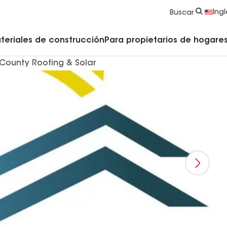
strucción y Techado
Accesorios y componentes comerciales
Limpiadores, imprimadores, selladores y cemento
Educación para propietarios de viviendas
Ingl
Buscar
teriales de construcción
Para propietarios de hogares 
County Roofing & Solar