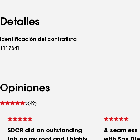
Detalles
Identificación del contratista
1117341
Opiniones
Ver
5
(49)
comentarios
SDCR did an outstanding
A seamless 
job on my roof and I highly
with San Di