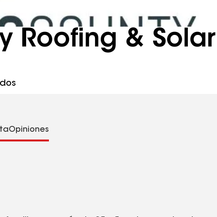
 Roofing & Solar
idos
sta
Opiniones