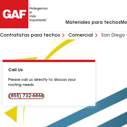
Materiales para techos residenciales
Ventilación y rejillas de ventilación para techo
Contratistas de techos de metal en mi zona
Materiales para techos comerciales
Asistente virtual para renovaciones de viviendas
Arquitectos y profesionales del diseño
Comunícate con Ciencias de la Con
Materiales para techos
Ma
Contratistas para techos
Comercial
San Diego 
Call Us
Please call us directly to discuss your
roofing needs.
(855) 732-6868