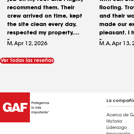
recommend them. Their
Roofing. Tro
crew arrived on time, kept
and their w
the site clean every day,
made our e
respected my property,
pleasant. I 
and delivered top-notch
recommend 
M, Apr 12, 2026
M.A, Apr 13,
workmanship at a very
if you want
reasonable price. A
“sailing”. T
Ver todas las reseñas
special thank you to
paid is com
Dylon, the project
other roofi
manager, who was
especially impressive. His
communication was
La compañí
excellent throughout the
Acerca de G
entire project, and he
Historia
stayed directly involved in
Liderazgo
a hands-on way that gave