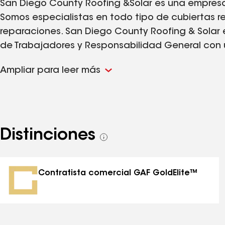
San Diego County Roofing &Solar es una empresa
Somos especialistas en todo tipo de cubiertas re
reparaciones. San Diego County Roofing & Sola
de Trabajadores y Responsabilidad General con u
Ampliar para leer más
Distinciones
Ver
todas
las
distinciones
Contratista comercial GAF GoldElite™