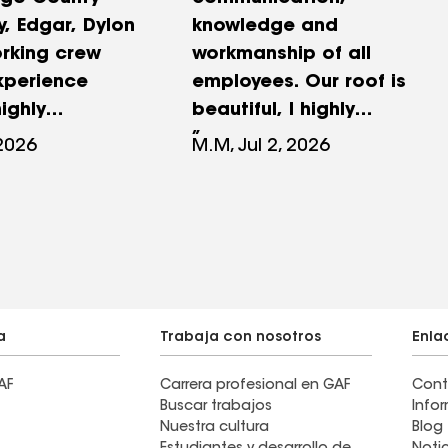
y, Edgar, Dylon
knowledge and
orking crew
workmanship of all
xperience
employees. Our roof is
highly
beautiful, I highly
this company
recommend this honest,
 2026
M.M, Jul 2, 2026
 a smooth
knowledgeable company.
he price we
parable with
ng company.
a
Trabaja con nosotros
Enla
AF
Carrera profesional en GAF
Cont
Buscar trabajos
Info
Nuestra cultura
Blog