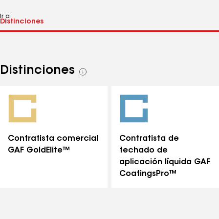
Ir a
Distinciones
Ver
todas
las
distinciones
Contratista comercial
Contratista de
GAF GoldElite™
techado de
aplicación líquida GAF
CoatingsPro™