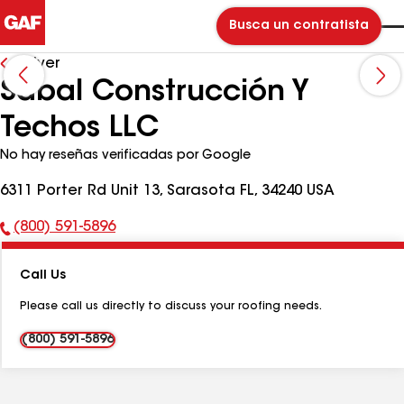
Busca un contratista
Volver
Sabal Construcción Y
Techos LLC
No hay reseñas verificadas por Google
6311 Porter Rd Unit 13, Sarasota FL, 34240 USA
(800) 591-5896
Número
de
Call Us
teléfono:
Please call us directly to discuss your roofing needs.
(800) 591-5896