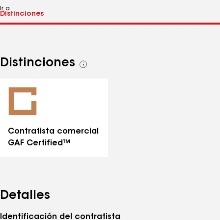
Ir a
Distinciones
Ver
todas
las
distinciones
Contratista comercial
GAF Certified™
Detalles
Identificación del contratista