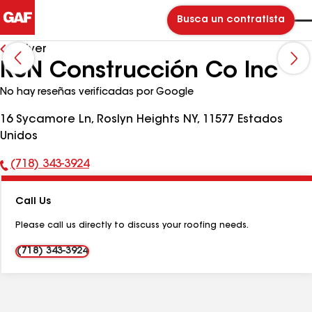
Busca un contratista
Volver
RSN Construcción Co Inc
No hay reseñas verificadas por Google
16 Sycamore Ln, Roslyn Heights NY, 11577 Estados
Unidos
(718) 343-3924
Número
de
Call Us
teléfono:
Please call us directly to discuss your roofing needs.
(718) 343-3924