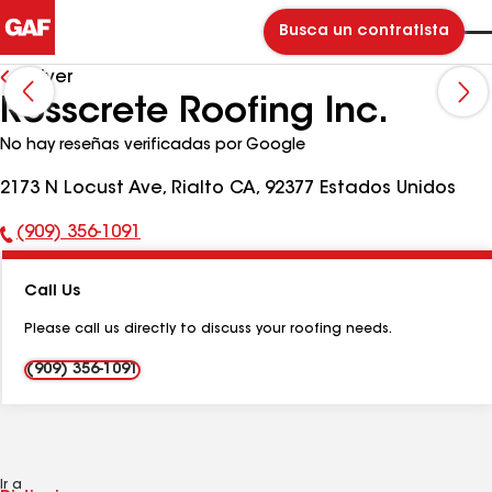
Busca un contratista
Volver
Rosscrete Roofing Inc.
No hay reseñas verificadas por Google
2173 N Locust Ave, Rialto CA, 92377 Estados Unidos
(909) 356-1091
Número
de
Call Us
teléfono:
Please call us directly to discuss your roofing needs.
(909) 356-1091
Ir a