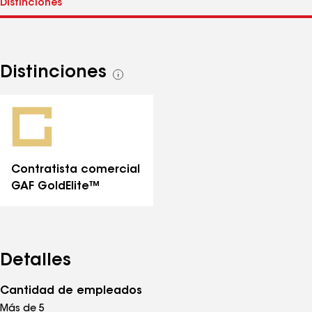
Distinciones
Ver
todas
las
distinciones
Contratista comercial
GAF GoldElite™
Detalles
Cantidad de empleados
Más de 5