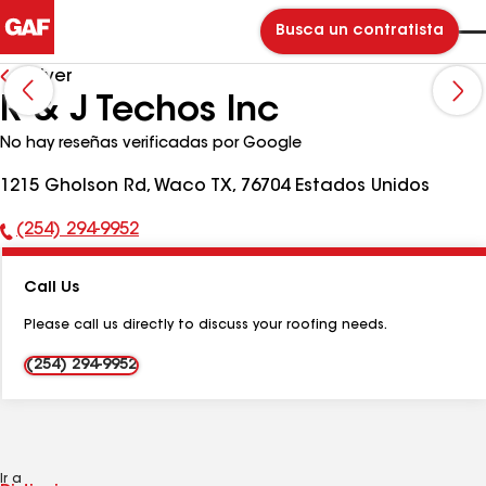
Busca un contratista
Volver
R & J Techos Inc
No hay reseñas verificadas por Google
1215 Gholson Rd, Waco TX, 76704 Estados Unidos
(254) 294-9952
Número
de
Call Us
teléfono:
Please call us directly to discuss your roofing needs.
(254) 294-9952
Ir a