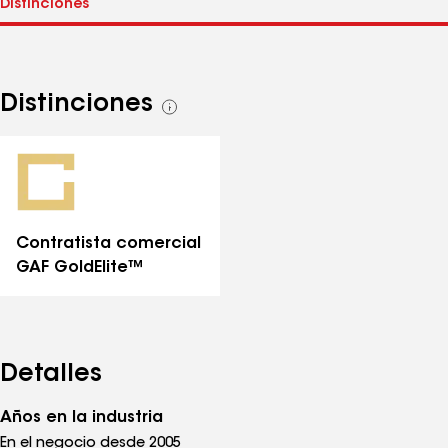
Distinciones
Ver
todas
las
distinciones
Contratista comercial
GAF GoldElite™
Detalles
Años en la industria
En el negocio desde 2005