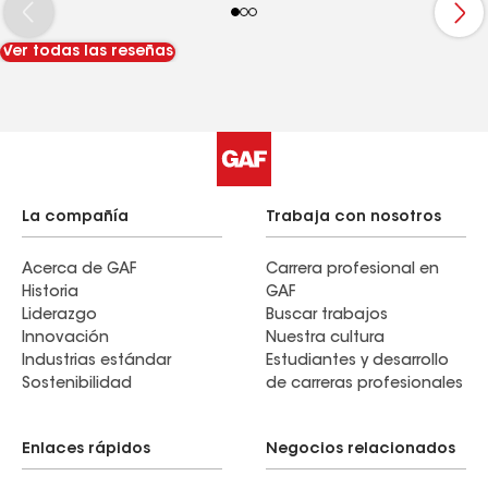
because they worked with us throughout the
whole process. We highly recommend them for
Ver todas las reseñas
any roof work.
La compañía
Trabaja con nosotros
Acerca de GAF
Carrera profesional en
Historia
GAF
Liderazgo
Buscar trabajos
Innovación
Nuestra cultura
Industrias estándar
Estudiantes y desarrollo
Sostenibilidad
de carreras profesionales
Enlaces rápidos
Negocios relacionados