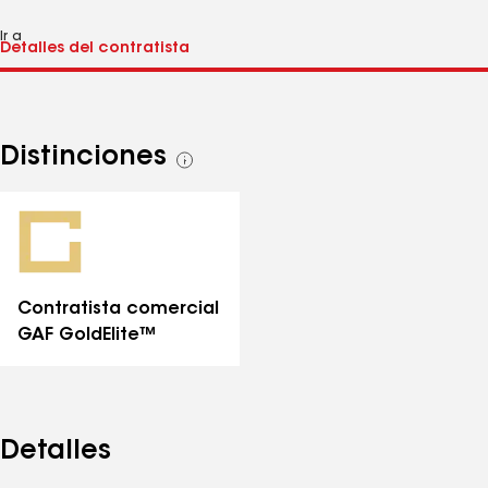
Ir a
Distinciones
Ver
todas
las
distinciones
Contratista comercial
GAF GoldElite™
Detalles