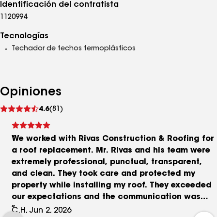
Identificación del contratista
1120994
Tecnologías
Techador de techos termoplásticos
Opiniones
Ver
4.6
(81)
comentarios
We worked with Rivas Construction & Roofing for
a roof replacement. Mr. Rivas and his team were
extremely professional, punctual, transparent,
and clean. They took care and protected my
property while installing my roof. They exceeded
our expectations and the communication was
excellent. We did not had to worry about nothing
C.H, Jun 2, 2026