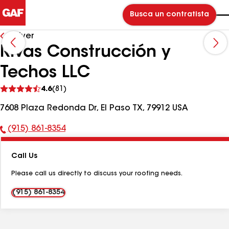
Busca un contratista
Volver
Rivas Construcción y
Techos LLC
Ver
4.6
(81)
comentarios
7608 Plaza Redonda Dr, El Paso TX, 79912 USA
(915) 861-8354
Número
de
Call Us
teléfono:
Please call us directly to discuss your roofing needs.
(915) 861-8354