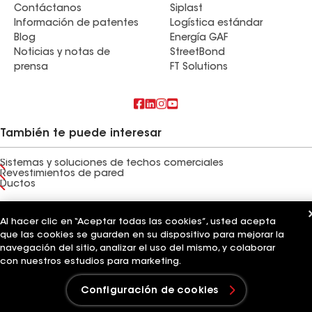
Contáctanos
Siplast
Información de patentes
Logística estándar
Blog
Energía GAF
Noticias y notas de
StreetBond
prensa
FT Solutions
También te puede interesar
Sistemas y soluciones de techos comerciales
Revestimientos de pared
Ductos
Términos de uso
Términos del contratista
Aviso de privacidad
Aviso para los solicitantes
Al hacer clic en “Aceptar todas las cookies”, usted acepta
Código de conducta para proveedores
Línea directa de ética
Tus opciones de privacidad
que las cookies se guarden en su dispositivo para mejorar la
Configuración de cookies
navegación del sitio, analizar el uso del mismo, y colaborar
©2026 GAF Materials LLC
con nuestros estudios para marketing.
Configuración de cookies