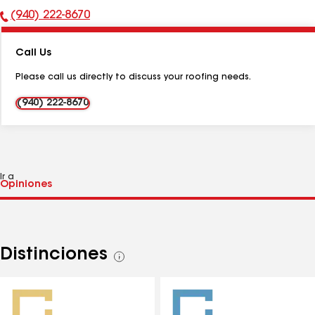
(940) 222-8670
Número
de
Call Us
teléfono:
Please call us directly to discuss your roofing needs.
(940) 222-8670
Ir a
Distinciones
Ver
todas
las
distinciones