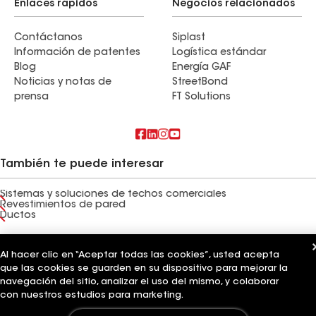
Enlaces rápidos
Negocios relacionados
Contáctanos
Siplast
Información de patentes
Logística estándar
Blog
Energía GAF
Noticias y notas de
StreetBond
prensa
FT Solutions
También te puede interesar
Sistemas y soluciones de techos comerciales
Revestimientos de pared
Ductos
Términos de uso
Términos del contratista
Aviso de privacidad
Aviso para los solicitantes
Código de conducta para proveedores
Al hacer clic en “Aceptar todas las cookies”, usted acepta
Línea directa de ética
Tus opciones de privacidad
que las cookies se guarden en su dispositivo para mejorar la
Configuración de cookies
navegación del sitio, analizar el uso del mismo, y colaborar
©2026 GAF Materials LLC
con nuestros estudios para marketing.