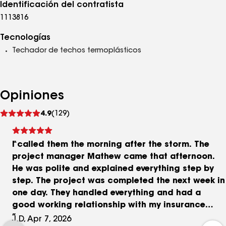
Identificación del contratista
1113816
Tecnologías
Techador de techos termoplásticos
Opiniones
Ver
4.9
(129)
comentarios
I called them the morning after the storm. The
project manager Mathew came that afternoon.
He was polite and explained everything step by
step. The project was completed the next week in
one day. They handled everything and had a
good working relationship with my insurance
company. I highly recommend this company and
J.D, Apr 7, 2026