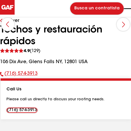
Busca un contratista
Volver
Techos y restauración
rápidos
Ver
4.9
(129)
comentarios
106 Dix Ave, Glens Falls NY, 12801 USA
(716) 574-3913
Número
de
Call Us
teléfono:
Please call us directly to discuss your roofing needs.
(716) 574-3913