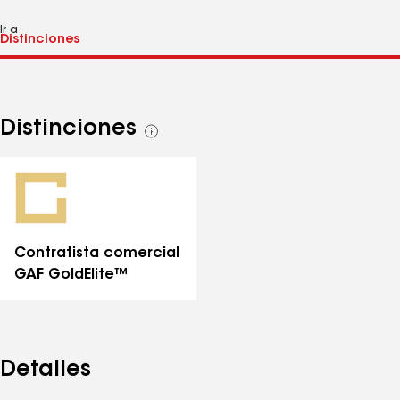
Ir a
Distinciones
Ver
todas
las
distinciones
Contratista comercial
GAF GoldElite™
Detalles