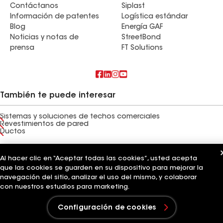
Contáctanos
Siplast
Información de patentes
Logística estándar
Blog
Energía GAF
Noticias y notas de
StreetBond
prensa
FT Solutions
También te puede interesar
Sistemas y soluciones de techos comerciales
Revestimientos de pared
Ductos
Términos de uso
Términos del contratista
Aviso de privacidad
Aviso para los solicitantes
Al hacer clic en “Aceptar todas las cookies”, usted acepta
Código de conducta para proveedores
Línea directa de ética
Tus opciones de privacidad
que las cookies se guarden en su dispositivo para mejorar la
Configuración de cookies
navegación del sitio, analizar el uso del mismo, y colaborar
©2026 GAF Materials LLC
con nuestros estudios para marketing.
Configuración de cookies