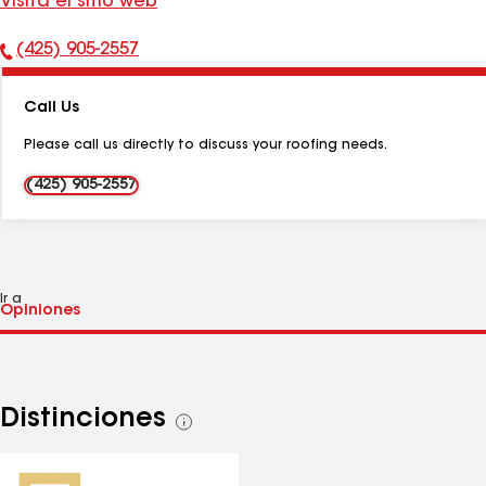
Visita el sitio web
(425) 905-2557
Número
de
Call Us
teléfono:
Please call us directly to discuss your roofing needs.
(425) 905-2557
Ir a
Distinciones
Ver
todas
las
distinciones