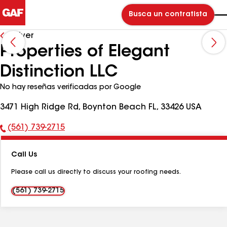
Busca un contratista
Volver
Properties of Elegant
Distinction LLC
No hay reseñas verificadas por Google
3471 High Ridge Rd, Boynton Beach FL, 33426 USA
(561) 739-2715
Número
de
Call Us
teléfono:
Please call us directly to discuss your roofing needs.
(561) 739-2715