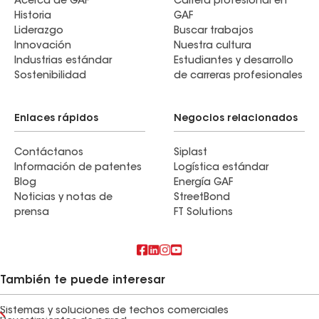
Acerca de GAF
Carrera profesional en
Historia
GAF
Liderazgo
Buscar trabajos
Innovación
Nuestra cultura
Industrias estándar
Estudiantes y desarrollo
Sostenibilidad
de carreras profesionales
Enlaces rápidos
Negocios relacionados
Contáctanos
Siplast
Información de patentes
Logística estándar
Blog
Energía GAF
Noticias y notas de
StreetBond
prensa
FT Solutions
También te puede interesar
Sistemas y soluciones de techos comerciales