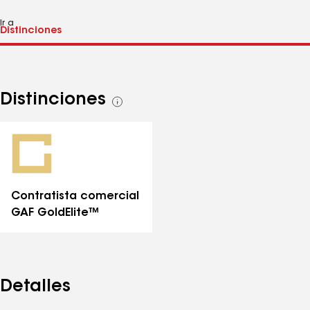
Ir a
Distinciones
Ver
todas
las
distinciones
Contratista comercial
GAF GoldElite™
Detalles