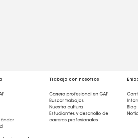
a
Trabaja con nosotros
Enla
AF
Carrera profesional en GAF
Cont
Buscar trabajos
Info
Nuestra cultura
Blog
Estudiantes y desarrollo de
Noti
stándar
carreras profesionales
ad