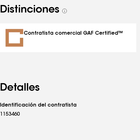
Distinciones
Ver
todas
las
distinciones
Contratista comercial GAF Certified™
Detalles
Identificación del contratista
1153460