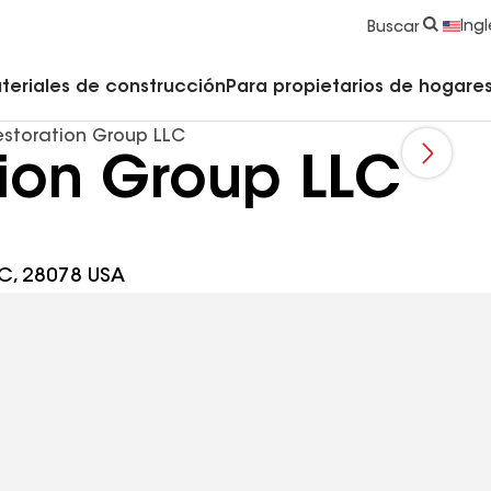
strucción y Techado
Accesorios y componentes comerciales
Limpiadores, imprimadores, selladores y cemento
Educación para propietarios de viviendas
Ingl
Buscar
teriales de construcción
Para propietarios de hogares 
estoration Group LLC
tion Group LLC
NC, 28078 USA