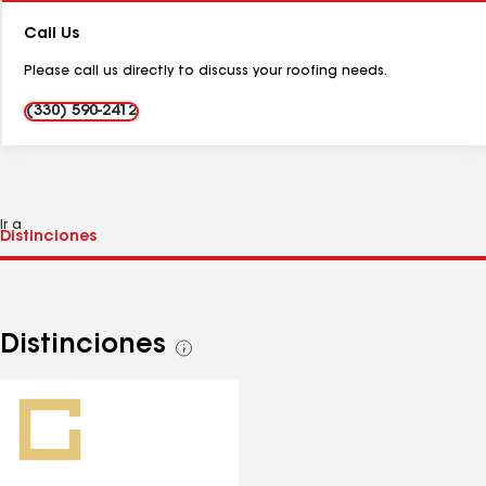
de
Call Us
teléfono:
Please call us directly to discuss your roofing needs.
(330) 590-2412
Ir a
Distinciones
Ver
todas
las
distinciones