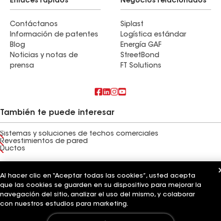
Enlaces rápidos
Negocios relacionados
Contáctanos
Siplast
Información de patentes
Logística estándar
Blog
Energía GAF
Noticias y notas de
StreetBond
prensa
FT Solutions
También te puede interesar
Sistemas y soluciones de techos comerciales
Revestimientos de pared
Ductos
Términos de uso
Términos del contratista
Aviso de privacidad
Aviso para los solicitantes
Código de conducta para proveedores
Al hacer clic en “Aceptar todas las cookies”, usted acepta
Línea directa de ética
Tus opciones de privacidad
que las cookies se guarden en su dispositivo para mejorar la
Configuración de cookies
navegación del sitio, analizar el uso del mismo, y colaborar
©2026 GAF Materials LLC
con nuestros estudios para marketing.