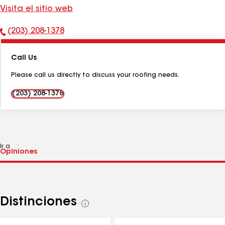
Visita el sitio web
(203) 208-1378
Número
de
Call Us
teléfono:
Please call us directly to discuss your roofing needs.
(203) 208-1378
Ir a
Distinciones
Ver
todas
las