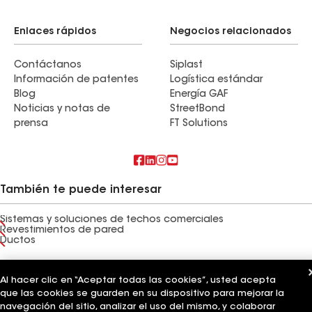
Enlaces rápidos
Negocios relacionados
Contáctanos
Siplast
Información de patentes
Logística estándar
Blog
Energía GAF
Noticias y notas de
StreetBond
prensa
FT Solutions
También te puede interesar
Sistemas y soluciones de techos comerciales
Revestimientos de pared
Ductos
Términos de uso
Términos del contratista
Aviso de privacidad
Aviso para los solicitantes
Código de conducta para proveedores
Al hacer clic en “Aceptar todas las cookies”, usted acepta
Línea directa de ética
Tus opciones de privacidad
que las cookies se guarden en su dispositivo para mejorar la
Configuración de cookies
navegación del sitio, analizar el uso del mismo, y colaborar
©2026 GAF Materials LLC