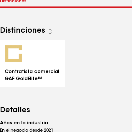
Distinciones
Ver
todas
las
distinciones
Contratista comercial
GAF GoldElite™
Detalles
Años en la industria
En el negocio desde 2021