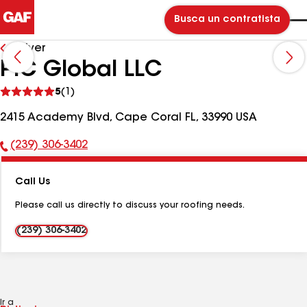
Busca un contratista
Volver
PIC Global LLC
Ver
5
(1)
comentarios
2415 Academy Blvd, Cape Coral FL, 33990 USA
(239) 306-3402
Número
de
Call Us
teléfono:
Please call us directly to discuss your roofing needs.
(239) 306-3402
Ir a