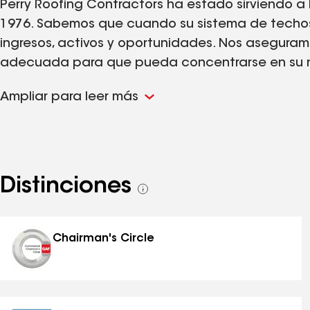
Perry Roofing Contractors ha estado sirviendo a 
1976. Sabemos que cuando su sistema de techos 
ingresos, activos y oportunidades. Nos asegura
adecuada para que pueda concentrarse en su ne
locales está en el corazón del trabajo que ha
Ampliar para leer más
contribuir al éxito de nuestros clientes y socio
empresas locales les va bien, nuestra economía
nosotros, un trabajo de techado comercial es m
parte del impacto positivo que su negocio está t
que esa es la razón por la que Perry Roofing se 
Distinciones
Ver
confiables en techos comerciales. Esa confianza
todas
las
distinciones
Chairman's Circle