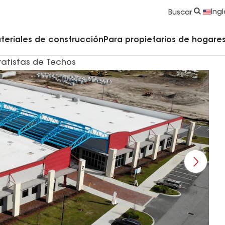
strucción y Techado
Accesorios y componentes comerciales
Limpiadores, imprimadores, selladores y cemento
Educación para propietarios de viviendas
Ingl
Buscar
teriales de construcción
Para propietarios de hogares 
ratistas de Techos