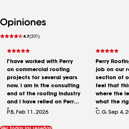
Opiniones
Ver
4.7
(201)
comentarios
I have worked with Perry
Perry Roofin
on commercial roofing
job on our 
projects for several years
section of o
now. I am in the consulting
feel that th
end of the roofing industry
where the l
and I have relied on Perry
what the rig
to service large portfolio
doing. The o
P.B, Feb 11, 2026
C.G, Sep 4, 
commercial clients. In my
courteous 
experience, Perry has
professional
Ver todas las reseñas