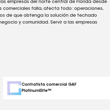
las empresas del norte central de Florida desde
comerciales falla, afecta todo: operaciones,
mos de que obtenga la solución de techado
gocio y comunidad. Servir a las empresas
cemos. Cada proyecto que asumimos ayuda a
s comerciales, y sabemos que cuando a nuestras
 y nuestras comunidades también lo hacen. Para
ás que un proyecto. Es una oportunidad para ser
eniendo en el norte central de Florida. Creemos
ha convertido en uno de los nombres más
 no es algo que tomemos a la ligera.
Contratista comercial GAF
PlatinumElite™