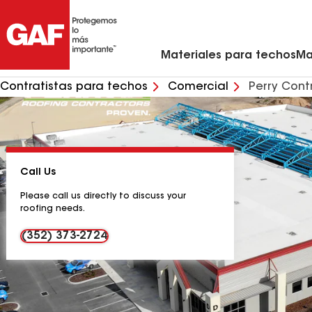
Materiales para techos residenciales
Ventilación y rejillas de ventilación para techo
Contratistas de techos de metal en mi zona
Materiales para techos comerciales
Asistente virtual para renovaciones de viviendas
Arquitectos y profesionales del diseño
Comunícate con Ciencias de la Con
Materiales para techos
Ma
Contratistas para techos
Comercial
Perry Cont
Call Us
Please call us directly to discuss your
roofing needs.
(352) 373-2724