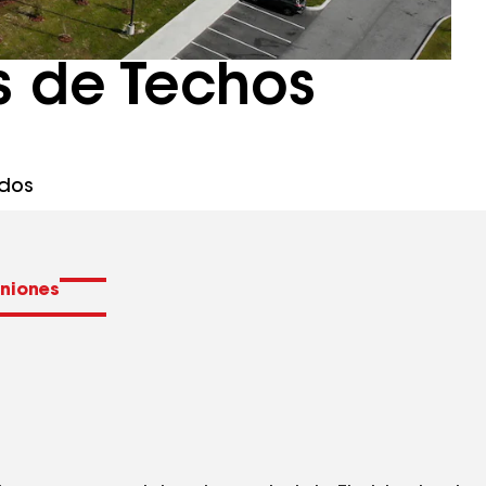
as de Techos
idos
niones