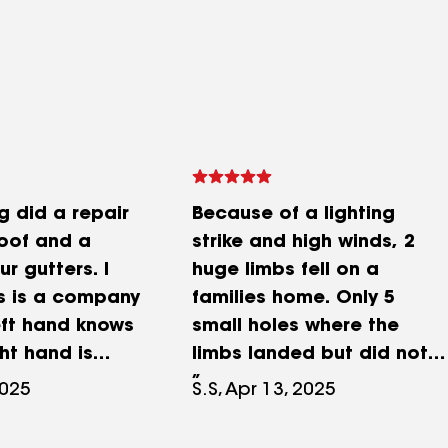
g did a repair
Because of a lighting
roof and a
strike and high winds, 2
ur gutters. I
huge limbs fell on a
is is a company
families home. Only 5
eft hand knows
small holes where the
ht hand is
limbs landed but did not
ffice staff was
penetrate through to the
2025
S.S, Apr 13, 2025
and
ceiling’s drywall. ThankYou
. The
Kieth and Crew