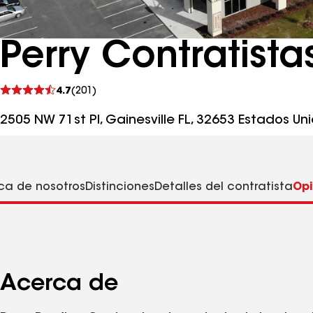
Perry Contratist
Ver
4.7
(201)
comentarios
2505 NW 71st Pl, Gainesville FL, 32653 Estados Un
ca de nosotros
Distinciones
Detalles del contratista
Opi
Acerca de