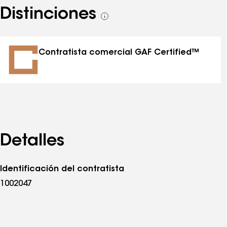
Distinciones
Ver
todas
las
distinciones
Contratista comercial GAF Certified™
Detalles
Identificación del contratista
1002047