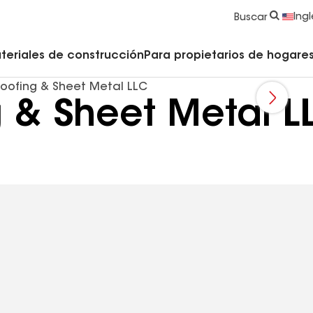
strucción y Techado
Accesorios y componentes comerciales
Limpiadores, imprimadores, selladores y cemento
Educación para propietarios de viviendas
Ingl
Buscar
teriales de construcción
Para propietarios de hogares 
oofing & Sheet Metal LLC
 & Sheet Metal L