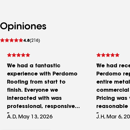
Opiniones
Ver
4.8
(216)
comentarios
We had a fantastic
We had rece
experience with Perdomo
Perdomo re
Roofing from start to
entire metal
finish. Everyone we
commercial 
interacted with was
Pricing was 
professional, responsive,
reasonable 
honest, and incredibly
his crew are
A.D, May 13, 2026
J.H, Mar 6, 2
easy to work with
at what the