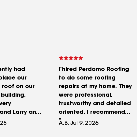
ntly had
I hired Perdomo Roofing
place our
to do some roofing
 roof on our
repairs at my home. They
building.
were professional,
very
trustworthy and detailed
and Larry and
oriented. I recommend
 simply great
them for all your roofing
025
A.B, Jul 9, 2026
y do. They
needs