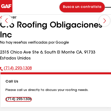
Busca un contratista
Volver
Oro Roofing Obligaciones
Inc
No hay reseñas verificadas por Google
2315 Chico Ave Ste 6, South El Monte CA, 91733
Estados Unidos
(714) 293-1308
Número
de
Call Us
teléfono:
Please call us directly to discuss your roofing needs.
(714) 293-1308