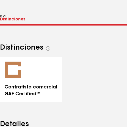
Ir a
Distinciones
Ver
todas
las
distinciones
Contratista comercial
GAF Certified™
Detalles