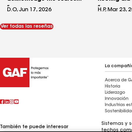
of the damage, which is
From start to
D.O, Jun 17, 2026
H.P, Mar 23, 
clearly the result of
delivered th
roofing nails. Would not
professiona
Ver todas las reseñas
recommend working with
craftsmansh
them based on the rude
reliability t
conversations with
find these d
management.
team showe
worked effic
La compañí
treated my 
Acerca de G
care and re
Historia
step of the
Liderazgo
clearly exp
Innovación
Industrias e
they went 
Sostenibilid
beyond to ma
confident in
Sistemas y s
También te puede interesar
techos come
being made.