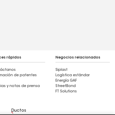
ces rápidos
Negocios relacionados
áctanos
Siplast
rmación de patentes
Logística estándar
Energía GAF
cias y notas de prensa
StreetBond
FT Solutions
Ductos