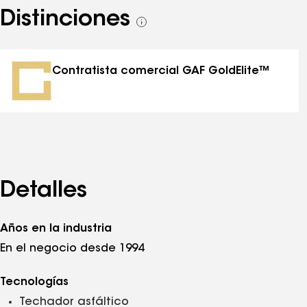
Distinciones
Ver
todas
las
distinciones
Contratista comercial GAF GoldElite™
Detalles
Años en la industria
En el negocio desde 1994
Tecnologías
Techador asfáltico