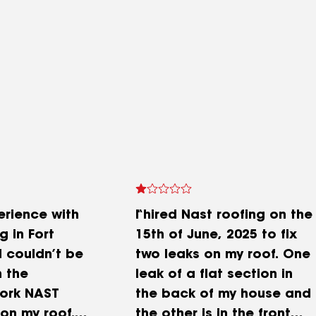
erience with
I hired Nast roofing on the
 in Fort
15th of June, 2025 to fix
I couldn’t be
two leaks on my roof. One
h the
leak of a flat section in
work NAST
the back of my house and
on my roof.
the other is in the front