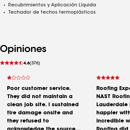
Recubrimientos y Aplicación Líquida
Techador de techos termoplásticos
Opiniones
Ver
4.6
(376)
comentarios
Poor customer service.
Roofing Exp
They did not maintain a
NAST Roofing
clean job site. I sustained
Lauderdale 
tire damage onsite and
happier wit
they refused to
incredible 
acknowledge the source
Roofing did 