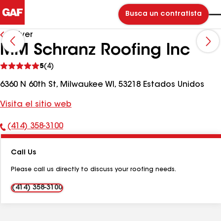
Busca un contratista
Volver
MM Schranz Roofing Inc
Ver
5
(4)
comentarios
6360 N 60th St, Milwaukee WI, 53218 Estados Unidos
Visita el sitio web
(414) 358-3100
Número
de
Call Us
teléfono:
Please call us directly to discuss your roofing needs.
(414) 358-3100