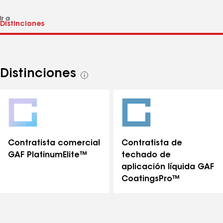
Ir a
Distinciones
Ver
todas
las
distinciones
Contratista comercial
Contratista de
GAF PlatinumElite™
techado de
aplicación líquida GAF
CoatingsPro™