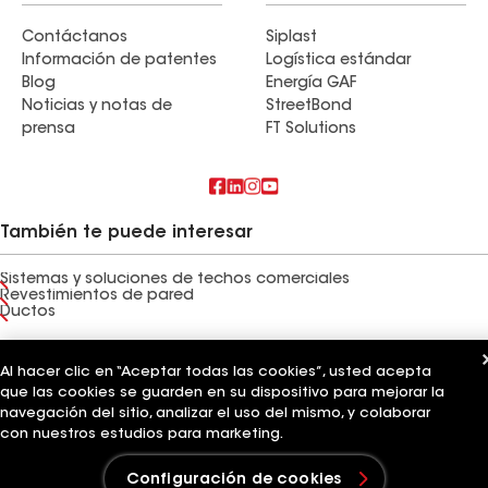
Contáctanos
Siplast
Información de patentes
Logística estándar
Blog
Energía GAF
Noticias y notas de
StreetBond
prensa
FT Solutions
También te puede interesar
Sistemas y soluciones de techos comerciales
Revestimientos de pared
Ductos
Términos de uso
Términos del contratista
Aviso de privacidad
Aviso para los solicitantes
Código de conducta para proveedores
Al hacer clic en “Aceptar todas las cookies”, usted acepta
Línea directa de ética
Tus opciones de privacidad
que las cookies se guarden en su dispositivo para mejorar la
Configuración de cookies
navegación del sitio, analizar el uso del mismo, y colaborar
©2026 GAF Materials LLC
con nuestros estudios para marketing.
Configuración de cookies