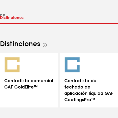
Ir a
Distinciones
Ver
todas
las
distinciones
Contratista comercial
Contratista de
GAF GoldElite™
techado de
aplicación líquida GAF
CoatingsPro™