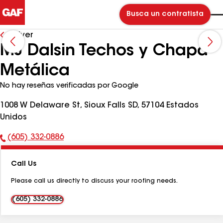
Busca un contratista
Volver
MJ Dalsin Techos y Chapa
Metálica
No hay reseñas verificadas por Google
1008 W Delaware St, Sioux Falls SD, 57104 Estados
Unidos
(605) 332-0886
Número
de
Call Us
teléfono:
Please call us directly to discuss your roofing needs.
(605) 332-0886