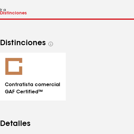
Ir a
Distinciones
Ver
todas
las
distinciones
Contratista comercial
GAF Certified™
Detalles