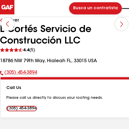
Busca un contratista
Volver
L Cortés Servicio de
Construcción LLC
Ver
4.4
(5)
comentarios
18786 NW 79th Way, Hialeah FL, 33015 USA
(305) 454-3894
Número
de
Call Us
teléfono:
Please call us directly to discuss your roofing needs.
(305) 454-3894