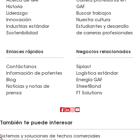
Acerca de GAF
Carrera profesional en
Historia
GAF
Liderazgo
Buscar trabajos
Innovación
Nuestra cultura
Industrias estándar
Estudiantes y desarrollo
Sostenibilidad
de carreras profesionales
Enlaces rápidos
Negocios relacionados
Contáctanos
Siplast
Información de patentes
Logística estándar
Blog
Energía GAF
Noticias y notas de
StreetBond
prensa
FT Solutions
También te puede interesar
Sistemas y soluciones de techos comerciales