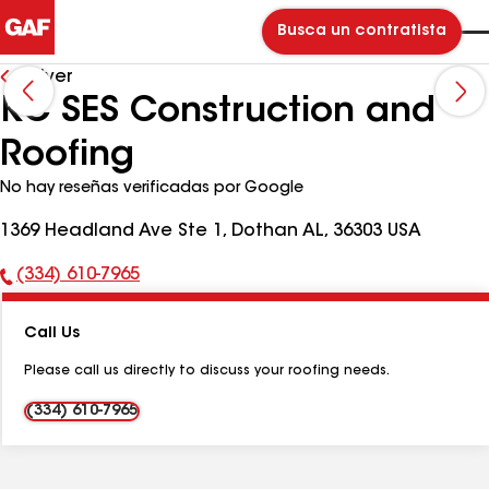
Busca un contratista
Volver
KC SES Construction and
Roofing
No hay reseñas verificadas por Google
1369 Headland Ave Ste 1, Dothan AL, 36303 USA
(334) 610-7965
Número
de
Call Us
teléfono:
Please call us directly to discuss your roofing needs.
(334) 610-7965