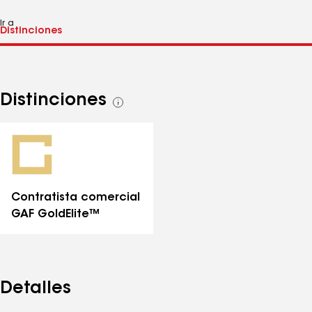
Ir a
Distinciones
Ver
todas
las
distinciones
Contratista comercial
GAF GoldElite™
Detalles