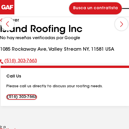
Busca un contratista
Volver
Island Roofing Inc
No hay reseñas verificadas por Google
1085 Rockaway Ave, Valley Stream NY, 11581 USA
(516) 303-7663
Número
de
Call Us
teléfono:
Please call us directly to discuss your roofing needs.
(516) 303-7663
Ir a