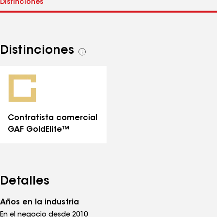
Distinciones
Ver
todas
las
distinciones
Contratista comercial
GAF GoldElite™
Detalles
Años en la industria
En el negocio desde 2010