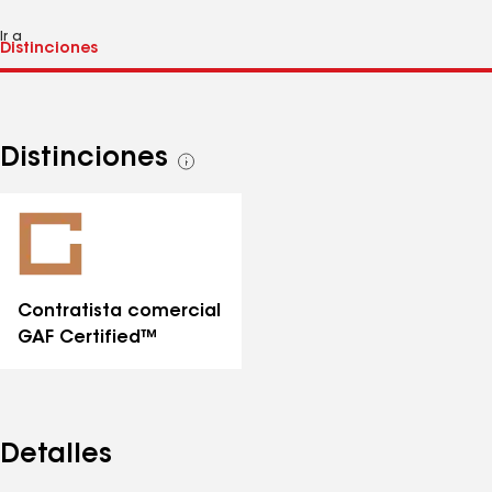
Ir a
Distinciones
Ver
todas
las
distinciones
Contratista comercial
GAF Certified™
Detalles