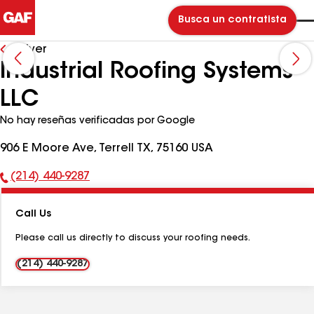
Busca un contratista
Volver
Industrial Roofing Systems
LLC
No hay reseñas verificadas por Google
906 E Moore Ave, Terrell TX, 75160 USA
(214) 440-9287
Número
de
Call Us
teléfono:
Please call us directly to discuss your roofing needs.
(214) 440-9287