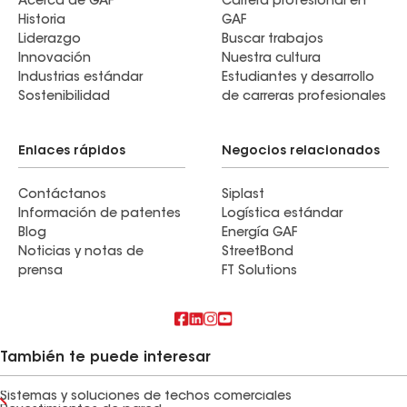
Acerca de GAF
Carrera profesional en
Historia
GAF
Liderazgo
Buscar trabajos
Innovación
Nuestra cultura
Industrias estándar
Estudiantes y desarrollo
Sostenibilidad
de carreras profesionales
Enlaces rápidos
Negocios relacionados
Contáctanos
Siplast
Información de patentes
Logística estándar
Blog
Energía GAF
Noticias y notas de
StreetBond
prensa
FT Solutions
También te puede interesar
Sistemas y soluciones de techos comerciales