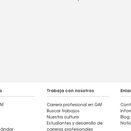
a
Trabaja con nosotros
Enla
AF
Carrera profesional en GAF
Cont
Buscar trabajos
Info
Nuestra cultura
Blog
Estudiantes y desarrollo de
Noti
stándar
carreras profesionales