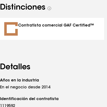
Distinciones
Ver
todas
las
distinciones
Contratista comercial GAF Certified™
Detalles
Años en la industria
En el negocio desde 2014
Identificación del contratista
1119592