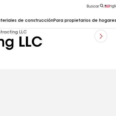
strucción y Techado
Accesorios y componentes comerciales
Limpiadores, imprimadores, selladores y cemento
Educación para propietarios de viviendas
Ingl
Buscar
teriales de construcción
Para propietarios de hogares 
tracting LLC
ng LLC