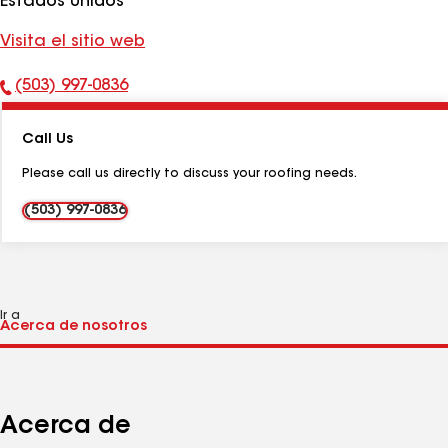
Estados Unidos
Visita el sitio web
(503) 997-0836
Número
de
Call Us
teléfono:
Please call us directly to discuss your roofing needs.
(503) 997-0836
Ir a
Acerca de