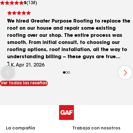
5
(138)
comentarios
We hired Greater Purpose Roofing to replace the
roof on our house and repair some existing
roofing over our shop. The entire process was
smooth. From initial consult, to choosing our
roofing options, roof installation, all the way to
understanding billing -- these guys are true
seasoned professionals. We LOVE our new roof
J.K, Apr 21, 2026
and receive compliments all the time. The quality
of their work is easy to see and the results look
Ver todas las reseñas
great. The new roof they installed completely
upgraded the way our entire house looks. We feel
like we got great value at a great price and
couldn't be happier with the exceptional work
they provided for us. The entire crew, from top to
bottom, proved to be knowledgeable, skilled,
friendly, and reliable. Communication was
La compañía
Trabaja con nosotros