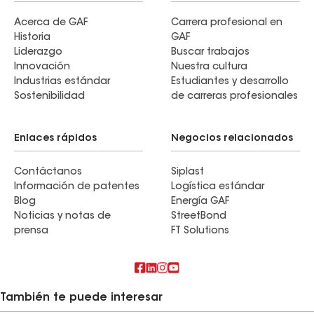
excellent and very transparent. I highly
recommend Greater Purpose Roofing for any and
Acerca de GAF
Carrera profesional en
Historia
GAF
all roofing needs because I know I can trust and
Liderazgo
Buscar trabajos
depend on them to get the job done right; I will
Innovación
Nuestra cultura
absolutely be using them myself for any roofing
Industrias estándar
Estudiantes y desarrollo
in the future. Thank you Alex and Slav!
Sostenibilidad
de carreras profesionales
Enlaces rápidos
Negocios relacionados
Contáctanos
Siplast
Información de patentes
Logística estándar
Blog
Energía GAF
Noticias y notas de
StreetBond
prensa
FT Solutions
También te puede interesar