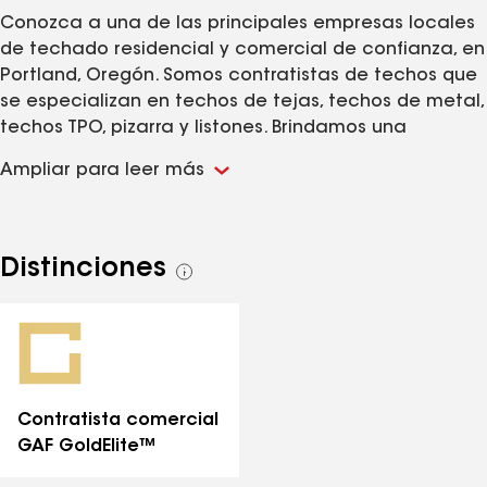
Conozca a una de las principales empresas locales
de techado residencial y comercial de confianza, en
Portland, Oregón. Somos contratistas de techos que
se especializan en techos de tejas, techos de metal,
techos TPO, pizarra y listones. Brindamos una
experiencia superior a familias y comunidades en
Ampliar para leer más
Oregón y Washington. Con más de 10 años de
experiencia, somos una empresa que construye
techos de calidad.
Distinciones
Ver
todas
las
distinciones
Contratista comercial
GAF GoldElite™