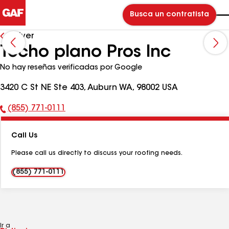
Busca un contratista
Volver
Techo plano Pros Inc
No hay reseñas verificadas por Google
3420 C St NE Ste 403, Auburn WA, 98002 USA
(855) 771-0111
Número
de
Call Us
teléfono:
Please call us directly to discuss your roofing needs.
(855) 771-0111
Ir a