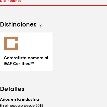
Distinciones
Ver
todas
las
distinciones
Contratista comercial
GAF Certified™
Detalles
Años en la industria
En el negocio desde 2018