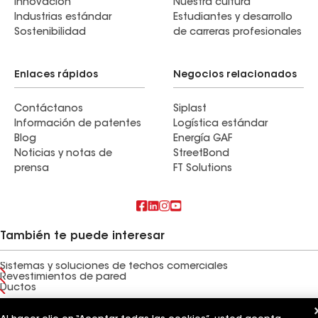
Innovación
Nuestra cultura
Industrias estándar
Estudiantes y desarrollo
Sostenibilidad
de carreras profesionales
Enlaces rápidos
Negocios relacionados
Contáctanos
Siplast
Información de patentes
Logística estándar
Blog
Energía GAF
Noticias y notas de
StreetBond
prensa
FT Solutions
También te puede interesar
Sistemas y soluciones de techos comerciales
Revestimientos de pared
Ductos
Términos de uso
Términos del contratista
Aviso de privacidad