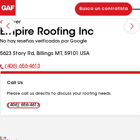
Busca un contratista
Volver
Empire Roofing Inc
No hay reseñas verificadas por Google
5623 Story Rd, Billings MT, 59101 USA
(406) 656-4613
Número
de
Call Us
teléfono:
Please call us directly to discuss your roofing needs.
(406) 656-4613
Ir a