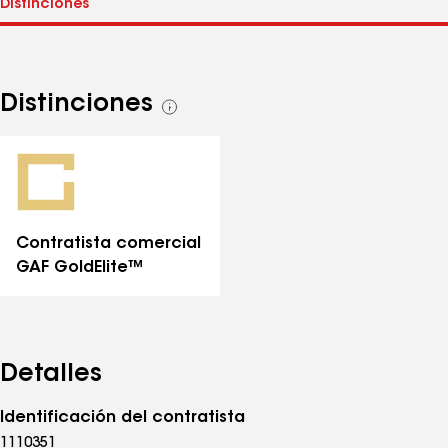
Distinciones
Ver
todas
las
distinciones
Contratista comercial
GAF GoldElite™
Detalles
Identificación del contratista
1110351