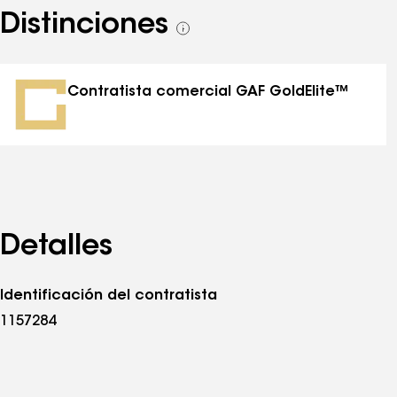
Distinciones
Ver
todas
las
distinciones
Contratista comercial GAF GoldElite™
Detalles
Identificación del contratista
1157284