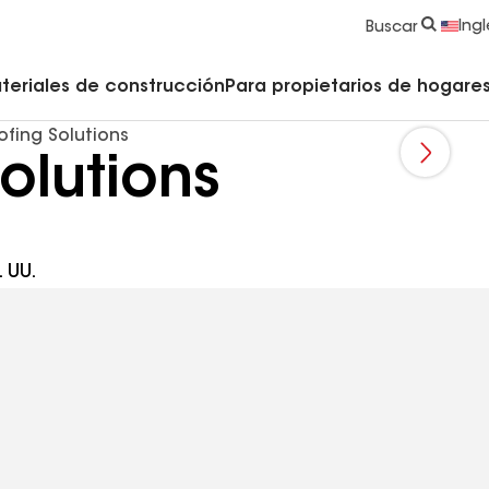
strucción y Techado
Accesorios y componentes comerciales
Limpiadores, imprimadores, selladores y cemento
Educación para propietarios de viviendas
Ingl
Buscar
teriales de construcción
Para propietarios de hogares 
ofing Solutions
olutions
 UU.