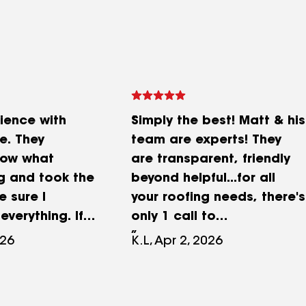
ience with
Simply the best! Matt & his
e. They
team are experts! They
know what
are transparent, friendly
ng and took the
beyond helpful...for all
 sure I
your roofing needs, there's
verything. If
only 1 call to
re to ask me
make...Elevate!
026
K.L, Apr 2, 2026
 issue Elevate
tems is the
would point