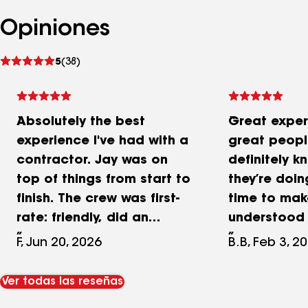
Opiniones
Ver
5
(38)
comentarios
Absolutely the best
Great exper
experience I've had with a
great peopl
contractor. Jay was on
definitely 
top of things from start to
they’re doi
finish. The crew was first-
time to make
rate: friendly, did an
understood e
excellent job, and put in a
someone we
F, Jun 20, 2026
B.B, Feb 3, 2
long day to get the job
about a roof
done. I couldn't be
Roofing Sys
Ver todas las reseñas
happier.
direction I 