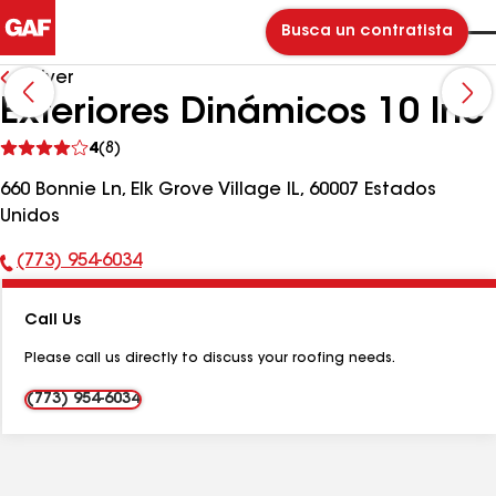
Busca un contratista
Volver
Exteriores Dinámicos 10 Inc
Ver
4
(8)
comentarios
660 Bonnie Ln, Elk Grove Village IL, 60007 Estados
Unidos
(773) 954-6034
Número
de
Call Us
teléfono:
Please call us directly to discuss your roofing needs.
(773) 954-6034