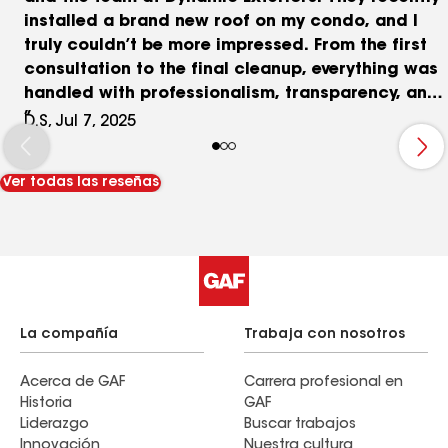
installed a brand new roof on my condo, and I
truly couldn’t be more impressed. From the first
consultation to the final cleanup, everything was
handled with professionalism, transparency, and
care. Nick was fantastic to work with—
D.S, Jul 7, 2025
knowledgeable, responsive, and genuinely
invested in making sure everything was done
Ver todas las reseñas
right. He walked me through the entire process,
answered all my questions, and made what could
have been a stressful project feel totally
seamless. The workmanship is outstanding, the
roof looks beautiful, and the job was completed
on time and exactly as promised. I’m so grateful I
chose Dynamic Exteriors and would highly
La compañía
Trabaja con nosotros
recommend them to anyone needing roofing
work. Thanks again, Nick and team!
Acerca de GAF
Carrera profesional en
Historia
GAF
Liderazgo
Buscar trabajos
Innovación
Nuestra cultura