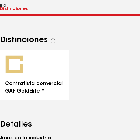
Ir a
Distinciones
Ver
todas
las
distinciones
Contratista comercial
GAF GoldElite™
Detalles
Años en la industria