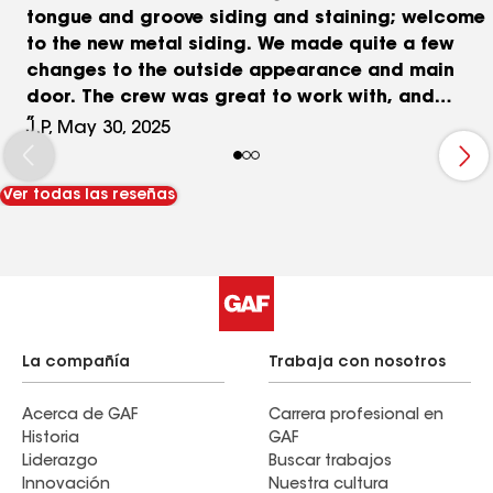
tongue and groove siding and staining; welcome
to the new metal siding. We made quite a few
changes to the outside appearance and main
door. The crew was great to work with, and
thanks to DJ and Xavier. We really appreciate a
J.P, May 30, 2025
job well done!
Ver todas las reseñas
La compañía
Trabaja con nosotros
Acerca de GAF
Carrera profesional en
Historia
GAF
Liderazgo
Buscar trabajos
Innovación
Nuestra cultura