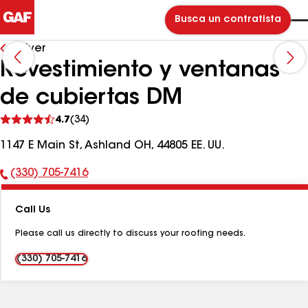
Busca un contratista
Volver
Revestimiento y ventanas
de cubiertas DM
Ver
4.7
(34)
comentarios
1147 E Main St, Ashland OH, 44805 EE. UU.
(330) 705-7416
Número
de
Call Us
teléfono:
Please call us directly to discuss your roofing needs.
(330) 705-7416