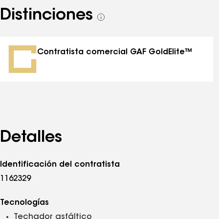
Distinciones
Ver
todas
las
distinciones
Contratista comercial GAF GoldElite™
Detalles
Identificación del contratista
1162329
Tecnologías
Techador asfáltico