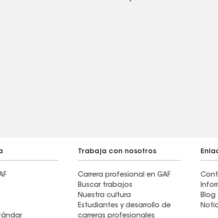
a
Trabaja con nosotros
Enla
AF
Carrera profesional en GAF
Cont
Buscar trabajos
Info
Nuestra cultura
Blog
Estudiantes y desarrollo de
Noti
stándar
carreras profesionales