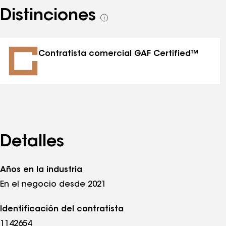
Distinciones
Ver
todas
las
distinciones
Contratista comercial GAF Certified™
Detalles
Años en la industria
En el negocio desde 2021
Identificación del contratista
1142654