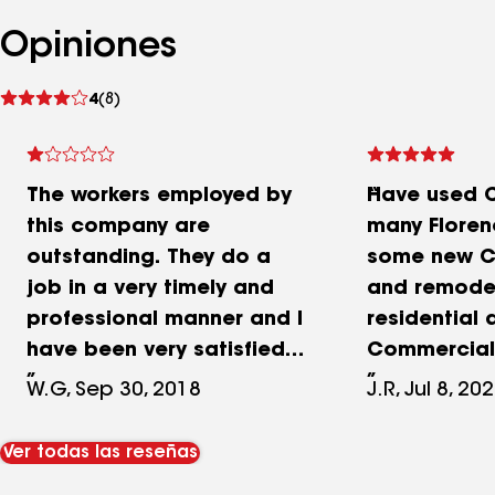
Opiniones
Ver
4
(8)
comentarios
The workers employed by
Have used 
this company are
many Floren
outstanding. They do a
some new C
job in a very timely and
and remodel
professional manner and I
residential 
have been very satisfied
Commercial.
with their work. HOWEVER,
they came 
W.G, Sep 30, 2018
J.R, Jul 8, 20
dealing with the office for
where sche
this company has been
they prefor
Ver todas las reseñas
nothing short of a
requested a