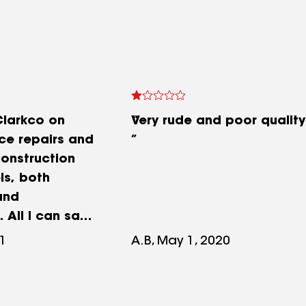
Clarkco on
Very rude and poor quality
ce repairs and
onstruction
s, both
and
 All I can saw
when they
21
A.B, May 1, 2020
duled to come,
med the task
nd finished in