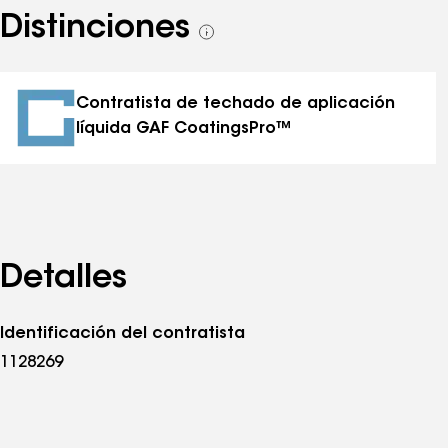
Distinciones
Ver
todas
las
distinciones
Contratista de techado de aplicación
líquida GAF CoatingsPro™
Detalles
Identificación del contratista
1128269