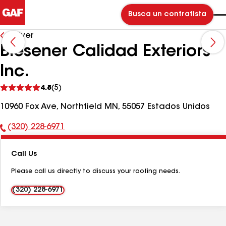
Busca un contratista
Volver
Blesener Calidad Exteriors
Inc.
Ver
4.8
(5)
comentarios
10960 Fox Ave, Northfield MN, 55057 Estados Unidos
(320) 228-6971
Número
de
Call Us
teléfono:
Please call us directly to discuss your roofing needs.
(320) 228-6971