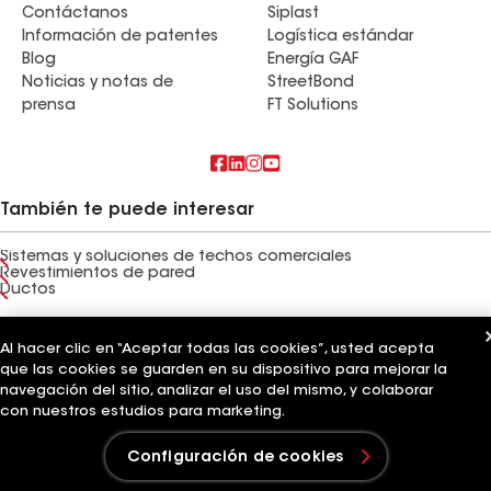
Contáctanos
Siplast
Información de patentes
Logística estándar
Blog
Energía GAF
Noticias y notas de
StreetBond
prensa
FT Solutions
También te puede interesar
Sistemas y soluciones de techos comerciales
Revestimientos de pared
Ductos
Términos de uso
Términos del contratista
Aviso de privacidad
Aviso para los solicitantes
Al hacer clic en “Aceptar todas las cookies”, usted acepta
Código de conducta para proveedores
Línea directa de ética
Tus opciones de privacidad
que las cookies se guarden en su dispositivo para mejorar la
Configuración de cookies
navegación del sitio, analizar el uso del mismo, y colaborar
©2026 GAF Materials LLC
con nuestros estudios para marketing.
Configuración de cookies