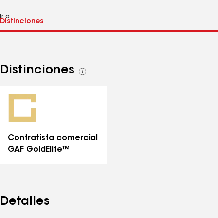
Ir a
Distinciones
Ver
todas
las
distinciones
Contratista comercial
GAF GoldElite™
Detalles