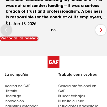
unethical behavior involving my household. This
was not a misunderstanding—it was a serious
breach of trust and professionalism. A business
is responsible for the conduct of its employees,
and this experience has left lasting damage. I
S.L, Jan 18, 2026
cannot recommend a company that allows or
ignores behavior like this.
Ver todas las reseñas
La compañía
Trabaja con nosotros
Acerca de GAF
Carrera profesional en
Historia
GAF
Liderazgo
Buscar trabajos
Innovación
Nuestra cultura
Industrias estándar
Estudiantes y desarrollo