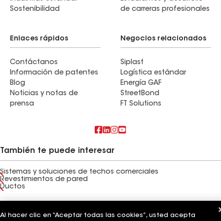
Sostenibilidad
de carreras profesionales
Enlaces rápidos
Negocios relacionados
Contáctanos
Siplast
Información de patentes
Logística estándar
Blog
Energía GAF
Noticias y notas de
StreetBond
prensa
FT Solutions
También te puede interesar
Sistemas y soluciones de techos comerciales
Revestimientos de pared
Ductos
Términos de uso
Términos del contratista
Aviso de privacidad
Aviso para los solicitantes
Código de conducta para proveedores
Al hacer clic en “Aceptar todas las cookies”, usted acepta
Línea directa de ética
Tus opciones de privacidad