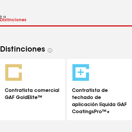
Ir a
Distinciones
Ver
todas
las
distinciones
Contratista comercial
Contratista de
GAF GoldElite™
techado de
aplicación líquida GAF
CoatingsPro™+