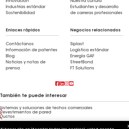
Innovación
Nuestra cultura
Industrias estándar
Estudiantes y desarrollo
Sostenibilidad
de carreras profesionales
Enlaces rápidos
Negocios relacionados
Contáctanos
Siplast
Información de patentes
Logística estándar
Blog
Energía GAF
Noticias y notas de
StreetBond
prensa
FT Solutions
También te puede interesar
Sistemas y soluciones de techos comerciales
Revestimientos de pared
Ductos
Términos de uso
Términos del contratista
Aviso de privacidad