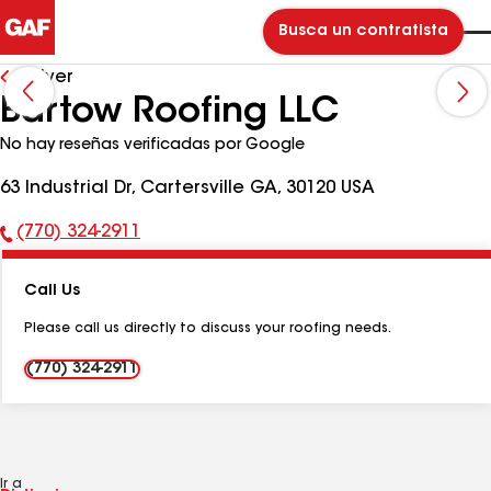
Busca un contratista
Volver
Bartow Roofing LLC
No hay reseñas verificadas por Google
63 Industrial Dr, Cartersville GA, 30120 USA
(770) 324-2911
Número
de
Call Us
teléfono:
Please call us directly to discuss your roofing needs.
(770) 324-2911
Ir a