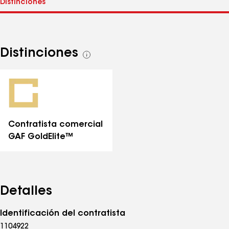
Distinciones
Ver
todas
las
distinciones
Contratista comercial
GAF GoldElite™
Detalles
Identificación del contratista
1104922