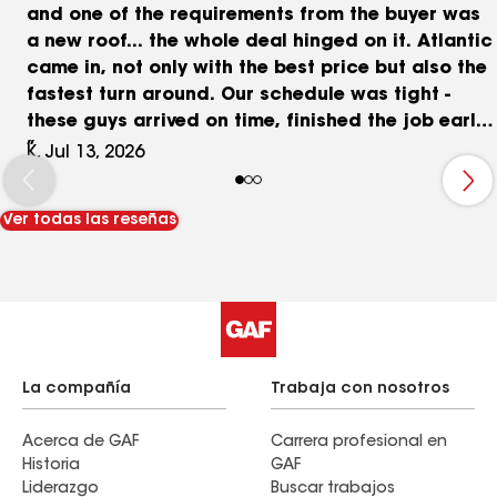
and one of the requirements from the buyer was
a new roof... the whole deal hinged on it. Atlantic
came in, not only with the best price but also the
fastest turn around. Our schedule was tight -
these guys arrived on time, finished the job early
(days before closing), passed the inspection and
K, Jul 13, 2026
we sold our home on time. Great communication,
excellent serivce (buyer wanted a different color
Ver todas las reseñas
at the 11th hour... Atlantic took it in stride and it
was not a problem) Seriously - the best roofing
experience ever. Love these guys. CALL THEM!!!
La compañía
Trabaja con nosotros
Acerca de GAF
Carrera profesional en
Historia
GAF
Liderazgo
Buscar trabajos