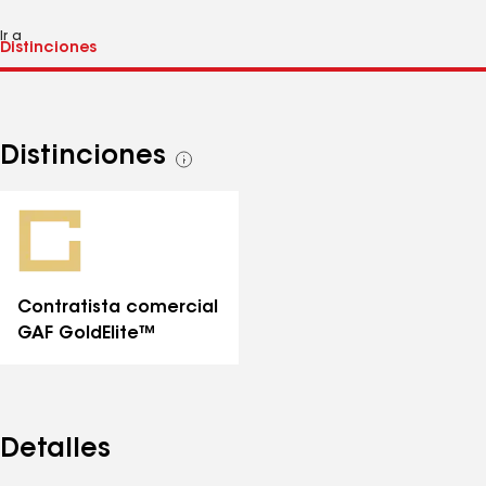
Ir a
Distinciones
Ver
todas
las
distinciones
Contratista comercial
GAF GoldElite™
Detalles