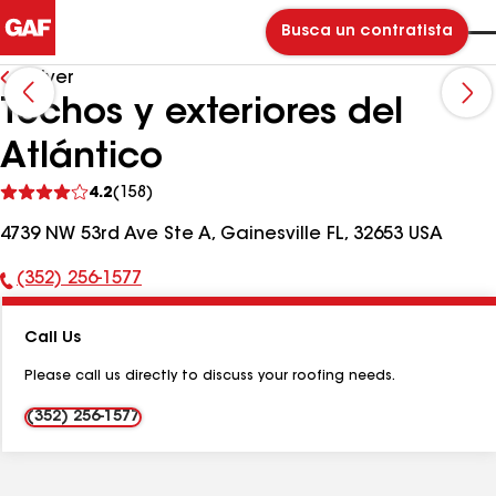
Busca un contratista
Volver
Techos y exteriores del
Atlántico
Ver
4.2
(158)
comentarios
4739 NW 53rd Ave Ste A, Gainesville FL, 32653 USA
(352) 256-1577
Número
de
Call Us
teléfono:
Please call us directly to discuss your roofing needs.
(352) 256-1577