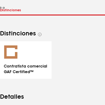
Ir a
Distinciones
Ver
todas
las
distinciones
Contratista comercial
GAF Certified™
Detalles