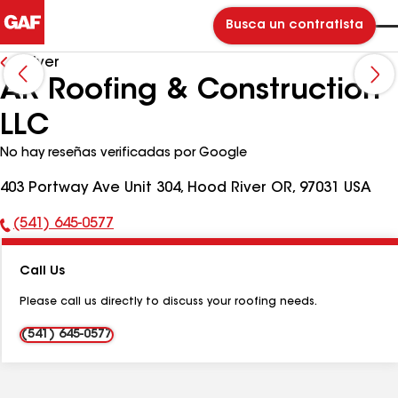
Busca un contratista
Volver
AR Roofing & Construction
LLC
No hay reseñas verificadas por Google
403 Portway Ave Unit 304, Hood River OR, 97031 USA
(541) 645-0577
Número
de
Call Us
teléfono:
Please call us directly to discuss your roofing needs.
(541) 645-0577