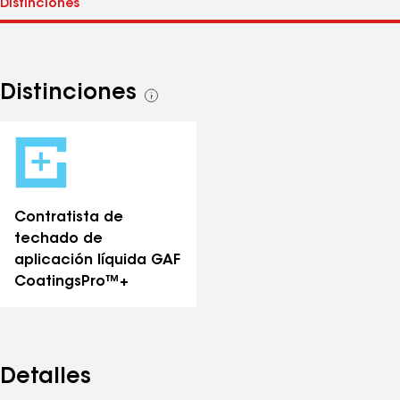
Distinciones
Ver
todas
las
distinciones
Contratista de
techado de
aplicación líquida GAF
CoatingsPro™+
Detalles