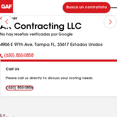
Busca un contratista
Volver
AR Contracting LLC
No hay reseñas verificadas por Google
4906 E 97th Ave, Tampa FL, 33617 Estados Unidos
(630) 850-0858
Número
de
Call Us
teléfono:
Please call us directly to discuss your roofing needs.
(630) 850-0858
Ir a