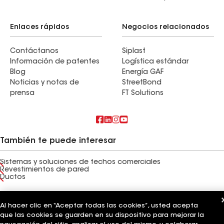
Enlaces rápidos
Negocios relacionados
Contáctanos
Siplast
Información de patentes
Logística estándar
Blog
Energía GAF
Noticias y notas de
StreetBond
prensa
FT Solutions
También te puede interesar
Sistemas y soluciones de techos comerciales
Revestimientos de pared
Ductos
Términos de uso
Términos del contratista
Aviso de privacidad
Aviso para los solicitantes
Código de conducta para proveedores
Al hacer clic en “Aceptar todas las cookies”, usted acepta
Línea directa de ética
Tus opciones de privacidad
que las cookies se guarden en su dispositivo para mejorar la
Configuración de cookies