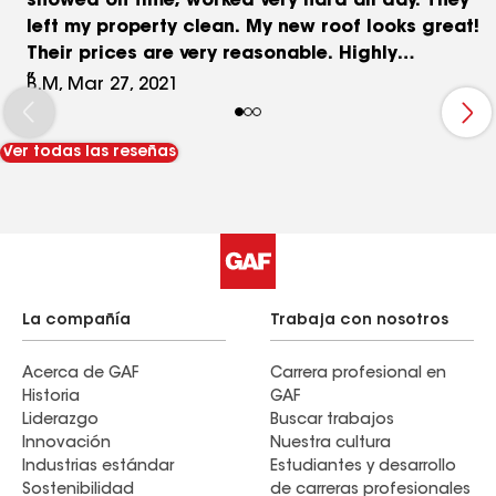
showed on time, worked very hard all day. They
left my property clean. My new roof looks great!
Their prices are very reasonable. Highly
recommend!
B.M, Mar 27, 2021
Ver todas las reseñas
La compañía
Trabaja con nosotros
Acerca de GAF
Carrera profesional en
Historia
GAF
Liderazgo
Buscar trabajos
Innovación
Nuestra cultura
Industrias estándar
Estudiantes y desarrollo
Sostenibilidad
de carreras profesionales