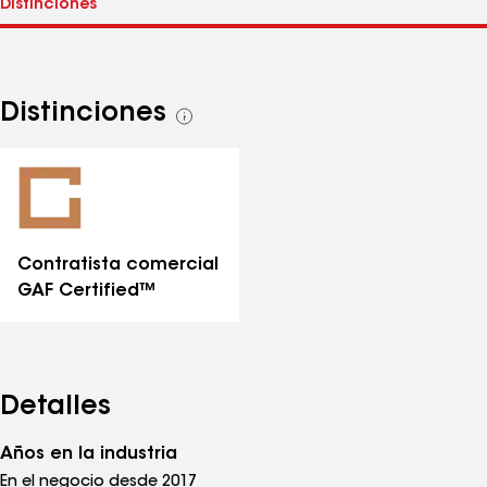
Distinciones
Ver
todas
las
distinciones
Contratista comercial
GAF Certified™
Detalles
Años en la industria
En el negocio desde 2017