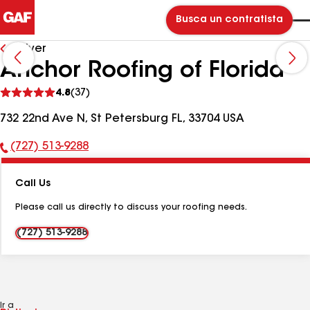
Busca un contratista
Volver
Anchor Roofing of Florida
Ver
4.8
(37)
comentarios
732 22nd Ave N, St Petersburg FL, 33704 USA
(727) 513-9288
Número
de
Call Us
teléfono:
Please call us directly to discuss your roofing needs.
(727) 513-9288
Ir a