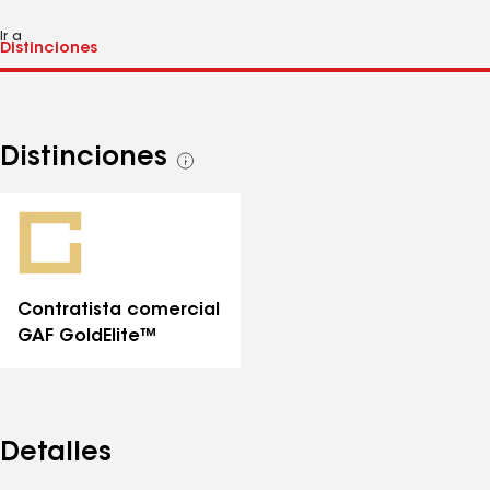
Ir a
Distinciones
Ver
todas
las
distinciones
Contratista comercial
GAF GoldElite™
Detalles