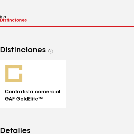
Ir a
Distinciones
Ver
todas
las
distinciones
Contratista comercial
GAF GoldElite™
Detalles