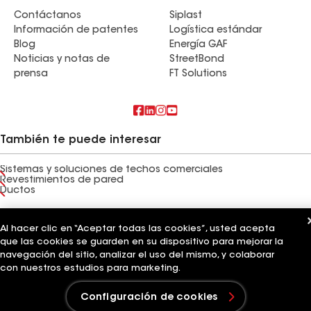
Contáctanos
Siplast
Información de patentes
Logística estándar
Blog
Energía GAF
Noticias y notas de
StreetBond
prensa
FT Solutions
También te puede interesar
Sistemas y soluciones de techos comerciales
Revestimientos de pared
Ductos
Términos de uso
Términos del contratista
Aviso de privacidad
Aviso para los solicitantes
Código de conducta para proveedores
Al hacer clic en “Aceptar todas las cookies”, usted acepta
Línea directa de ética
Tus opciones de privacidad
que las cookies se guarden en su dispositivo para mejorar la
Configuración de cookies
navegación del sitio, analizar el uso del mismo, y colaborar
©2026 GAF Materials LLC
con nuestros estudios para marketing.
Configuración de cookies