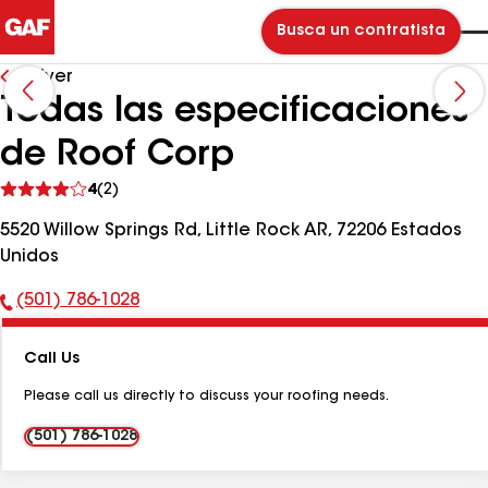
Busca un contratista
Volver
Todas las especificaciones
de Roof Corp
Ver
4
(2)
comentarios
5520 Willow Springs Rd, Little Rock AR, 72206 Estados
Unidos
(501) 786-1028
Número
de
Call Us
teléfono:
Please call us directly to discuss your roofing needs.
(501) 786-1028