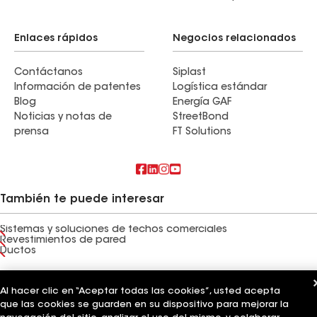
Enlaces rápidos
Negocios relacionados
Contáctanos
Siplast
Información de patentes
Logística estándar
Blog
Energía GAF
Noticias y notas de
StreetBond
prensa
FT Solutions
También te puede interesar
Sistemas y soluciones de techos comerciales
Revestimientos de pared
Ductos
Términos de uso
Términos del contratista
Aviso de privacidad
Aviso para los solicitantes
Código de conducta para proveedores
Al hacer clic en “Aceptar todas las cookies”, usted acepta
Línea directa de ética
Tus opciones de privacidad
que las cookies se guarden en su dispositivo para mejorar la
Configuración de cookies