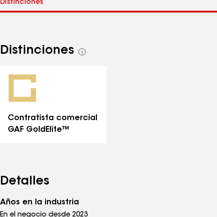
Distinciones
Ver
todas
las
distinciones
Contratista comercial
GAF GoldElite™
Detalles
Años en la industria
En el negocio desde 2023