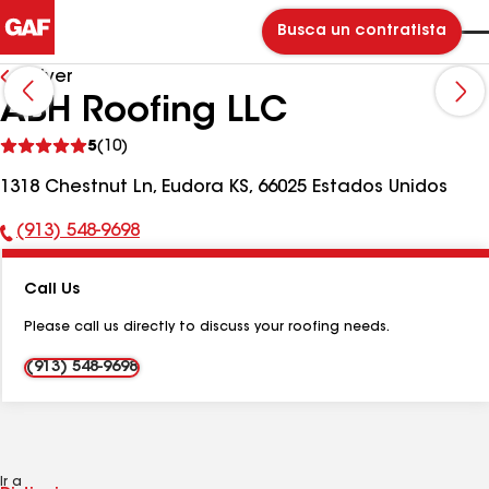
Busca un contratista
Volver
ABH Roofing LLC
Ver
5
(10)
comentarios
1318 Chestnut Ln, Eudora KS, 66025 Estados Unidos
(913) 548-9698
Número
de
Call Us
teléfono:
Please call us directly to discuss your roofing needs.
(913) 548-9698
Ir a