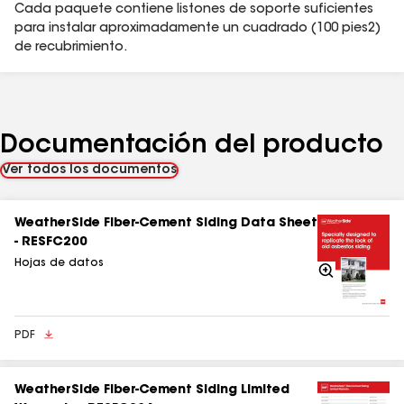
TEJAS
Cada paquete contiene listones de soporte suficientes
PROFILE Y
para instalar aproximadamente un cuadrado (100 pies2)
TM
EMPHASIS
de recubrimiento.
Documentación del producto
Ver todos los documentos
WeatherSide Fiber-Cement Siding Data Sheet
- RESFC200
Hojas de datos
Acercarse
PDF
WeatherSide Fiber-Cement Siding Limited