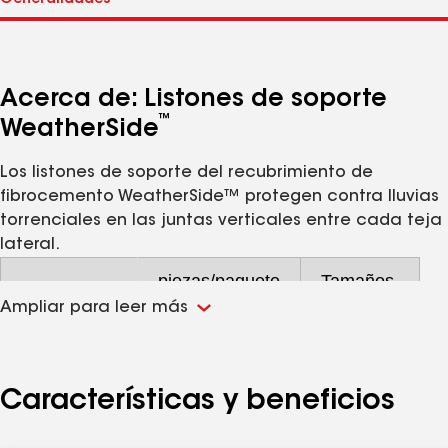
Acerca de: Listones de soporte
™
WeatherSide
Los listones de soporte del recubrimiento de
fibrocemento WeatherSide™ protegen contra lluvias
torrenciales en las juntas verticales entre cada teja
lateral.
piezas/paquete
Tamaños,
Nominal
Ampliar para leer más
LISTONES
57
3" x 9"
DE
(76.2 mm
Características y beneficios
SOPORTE
x 229
DE 9" (PARA
mm)