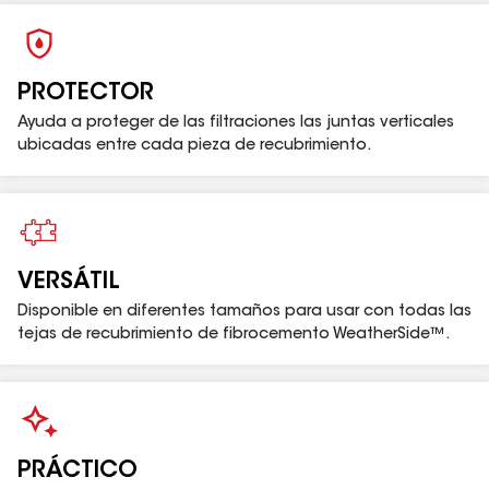
TEJAS
PROFILE DE
9")
PROTECTOR
LISTONES
54
3" x 12"
Ayuda a proteger de las filtraciones las juntas verticales
DE
(76.2
ubicadas entre cada pieza de recubrimiento.
SOPORTE
mm x
DE 12"
305 mm)
(PARA
TEJAS
PROFILE DE
VERSÁTIL
12" Y
Disponible en diferentes tamaños para usar con todas las
PURITY)
tejas de recubrimiento de fibrocemento WeatherSide™.
LISTONES
44
3 x 14"
DE
(76.2 mm
SOPORTE
x 356
DE 14"
mm)
(PARA
PRÁCTICO