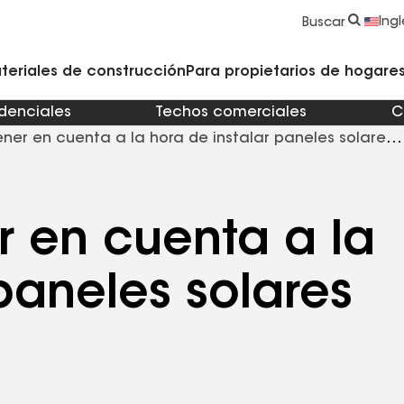
strucción y Techado
Accesorios y componentes comerciales
Limpiadores, imprimadores, selladores y cemento
Educación para propietarios de viviendas
Ingl
Buscar
teriales de construcción
Para propietarios de hogares 
idenciales
Techos comerciales
C
ener en cuenta a la hora de instalar paneles solares
r en cuenta a la
paneles solares