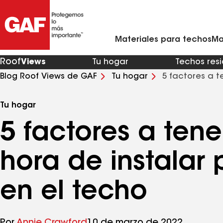
Materiales para techos residenciales
Ventilación y rejillas de ventilación para techo
Contratistas de techos de metal en mi zona
Materiales para techos comerciales
Asistente virtual para renovaciones de viviendas
Arquitectos y profesionales del diseño
Comunícate con Ciencias de la Con
Materiales para techos
Ma
Roof
Views
Tu hogar
Techos res
Blog Roof Views de GAF
Tu hogar
5 factores a t
en el techo
Tu hogar
5 factores a tene
hora de instalar 
en el techo