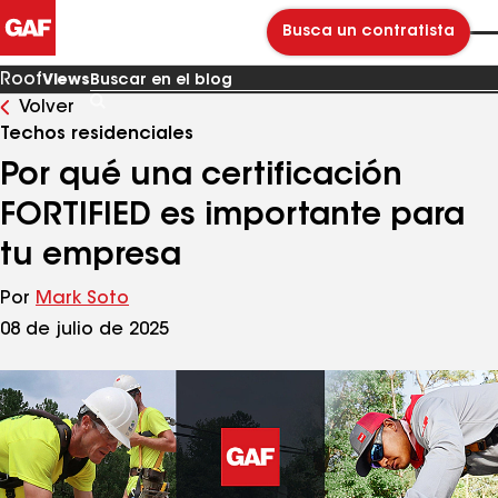
Busca un contratista
Roof
Views
Volver
Buscar
en
Techos residenciales
el
blog
Por qué una certificación
FORTIFIED es importante para
tu empresa
Por
Mark Soto
08 de julio de 2025