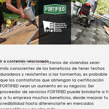
Ir a contenido relacionado
A medida que los propietarios de viviendas sean
Ver productos relacionados
más conscientes de los beneficios de tener techos
Ver artículos relacionados
duraderos y resistentes a las tormentas, es probable
que los contratistas que obtengan la certificación
FORTIFIED vean un aumento en su negocio. Ser
proveedor de servicios FORTIFIED puede brindarte a ti
y a tu empresa muchos beneficios, desde mejorar tu
credibilidad hasta diferenciarte en mercados