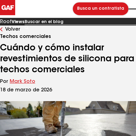
Busca un contratista
Roof
Views
Volver
Buscar
en
Techos comerciales
el
blog
Cuándo y cómo instalar
revestimientos de silicona para
techos comerciales​​​​​​​
Por
Mark Soto
18 de marzo de 2026