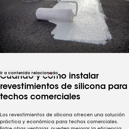
Ir a contenido relacionado
Cuándo y cómo instalar
Ver productos relacionados
revestimientos de silicona para
techos comerciales​​​​​​​
Los revestimientos de silicona ofrecen una solución
práctica y económica para techos comerciales.
Entre otras ventajas, pueden mejorar la eficiencia